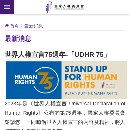
搜
前往主要內容區塊
尋
:::
[另
:::
首頁
最新消息
開
核
最新消息
心
新
人
權
視
公
世界人權宣言75週年-「UDHR 75」
約
窗]
關
於
本
會
2023年是《世界人權宣言 Universal Declaration of
最
Human Rights》公布的第75週年，國家人權委員會
新
邀請您，一同瞭解世界人權宣言的內容及精神，將人
消