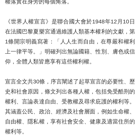
息
權落實在身旁的每個角落。
人
《世界人權宣言》是聯合國大會於1948年12月10日
權
在法國巴黎夏樂宮通過維護人類基本權利的文獻，第
業
1條開宗明義寫著：「人人生而自由，在尊嚴和權利
務
上一律平等。」明確列出無論國籍、性別、膚色或信
核
仰，全體人類皆應享有這些權利權。
心
人
宣言全文共30條，序言闡述了起草宣言的必要性、歷
權
史和社會原因，條文列出各種人權，包括免受酷刑的
公
約
權利、言論表達自由、受教權及尋求庇護的權利等。
其涵蓋公民、政治、經濟及社會層面，例如生命權、
陳
自由權、隱私權，享有社會安全、健康及適當住所的
情
權利等。
申