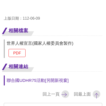
訴
人
上版日期：112-06-09
權
資
相關檔案
料
庫
世界人權宣言(國家人權委員會製作)
無
PDF
障
礙
相關連結
快
捷
聯合國UDHR75活動
[另開新視窗]
鍵
回上一頁
回最上面
請
選