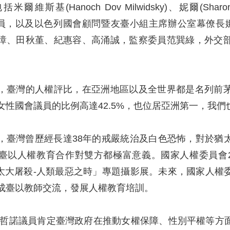
維斯基(Hanoch Dov Milwidsky)、妮爾(Sharon 
)等議員，以及以色列國會顧問暨友臺小組主席辦公室幕僚長娜
璋、田秋堇、紀惠容、高涌誠，監察委員范巽綠，外交
，臺灣的人權評比，在亞洲地區以及全世界都是名列前
女性國會議員的比例高達42.5%，也位居亞洲第一，我
，臺灣曾歷經長達38年的戒嚴統治及白色恐怖，對於猶
臺以人權教育合作對雙方都極富意義。國家人權委員會2
-猶太大屠殺-人類最惡之時」專題攝影展。未來，國家人
成臺以教師交流，發展人權教育培訓。
荷哲諾議員肯定臺灣政府在推動女權保障、性別平權等方