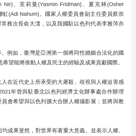
Nir)、芙莉曼(Yasmin Fridman)、夏克林(Osher
虹(Adi Nahum)。國家人權委員會副主任委員蔡崇
部常務次長俞大㵢，以及我國駐以色列代表李雅萍亦
茅。例如，臺灣是亞洲第一個將同性婚姻合法化的國
們也希望能將推動人權及民主的經驗及成果貢獻國際。
太人在近代史上所承受的大屠殺、歧視與人權迫害感
021年曾與駐臺北以色列經濟文化辦事處合作辦理
權委員會希望與以色列擴大合辦人權攝影展；並將與教
面均成果斐然，對世界有著重大意義。並表示人權、