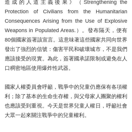
造成的人道主義後果》（Strengthening the
訴
Protection of Civilians from the Humanitarian
人
Consequences Arising from the Use of Explosive
權
Weapons in Populated Areas.）。發布隔天，便有
資
80個國家簽署該宣言。這意味著這些國家共同向世界
料
庫
發出了強烈的信號：傷害平民和破壞城市，不是我們
應該接受的現實。為此，簽署國承諾限制或避免在人
無
口稠密地區使用爆炸性武器。
障
礙
國家人權委員會呼籲，戰爭中的兒童仍應保有各項權
快
利；除了基本的生命生存權，與父母家人團聚的權利
捷
也應該受到重視。今天是世界兒童人權日，呼籲社會
鍵
大眾一起來關注戰爭中的兒童權利。
請
選