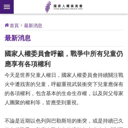
搜
前往主要內容區塊
尋
:::
[另
:::
首頁
最新消息
開
核
最新消息
心
新
人
權
視
公
國家人權委員會呼籲，戰爭中所有兒童仍
約
窗]
應享有各項權利
關
今天是世界兒童人權日，國家人權委員會持續關注戰
於
本
火中遭戕害的兒童，呼籲重視武裝衝突下兒童應保有
會
的各項權利，包含基本的生命生存權，以及與父母家
人團聚的權利等，皆應受到重視。
最
新
不論是近期以色列與巴勒斯坦的衝突，或是持續已久
消