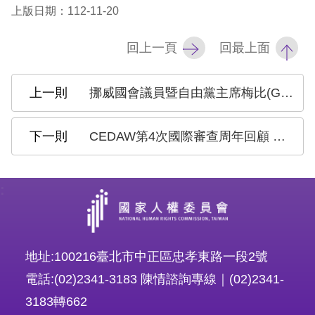
上版日期：112-11-20
擇
回上一頁
回最上面
語
言
挪威國會議員暨自由黨主席梅比(Guri Melby)訪問團來台 與人權會交流人權議題
兒少版
CEDAW第4次國際審查周年回顧 兩性到多元性別平等 陳菊主委籲合力繼續精進
回
首
:
頁
網
地址:100216臺北市中正區忠孝東路一段2號
站
電話:(02)2341-3183 陳情諮詢專線｜(02)2341-
導
3183轉662
覽