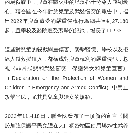
息
的烏俄戰爭，兒童在戰火中的境況都十分令人感到憂
心。聯合國在今年對於兒童及武裝衝突的報告中，指
人
出2022年兒童遭受的嚴重侵權行為總共達到27,180
權
起，且學校及醫院遭受襲擊的紀錄，增長了112 %。
業
務
這些對兒童的殺戮與重傷害、襲擊醫院、學校以及拒
核
絕人道救援進入，都構成對兒童權利的嚴重侵犯，忽
心
視《非常狀態和武裝衝突中保護婦女和兒童宣言》
人
（Declaration on the Protection of Women and
權
Children in Emergency and Armed Conflict）中禁止
公
約
攻擊平民，尤其是兒童與婦女的規範。
陳
2022年11月18日，聯合國發布了一項新的宣言《關
情
於加強保護平民免遭在人口稠密地區使用爆炸性武器
申