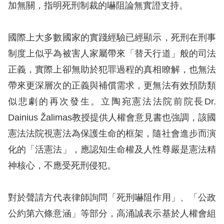
加無關，指明死刑制裁的嚇阻論無實證支持。
擇
國際上大多數國家的實踐經驗已經顯示，死刑在刑事
語
制度上似乎為被害人家屬帶來「替天行道」般的司法
言
正義，實際上卻無助於犯罪過程的真相瞭解，也無法
兒少版
帶來更深層次的正義與補償需求，更無法有效預防類
似悲劇的再次發生。立陶宛憲法法院前院長Dr.
回
Dainius Žalimas教授提供人權會意見書也強調，該國
首
憲法法院視憲法為保護生命的框架，隨社會進步而演
頁
化的「活憲法」，應認知生命權及人性尊嚴是憲法精
神核心，不應受死刑侵犯。
網
站
對於聲請方代表律師詢問「死刑嚇阻作用」、「公政
導
公約第六條意涵」等部分，高涌誠表示基於人權會組
覽