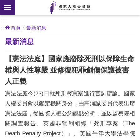
搜
前往主要內容區塊
尋
:::
[另
:::
首頁
最新消息
開
核
最新消息
心
新
人
權
視
公
【憲法法庭】國家應廢除死刑以保障生命
約
窗]
權與人性尊嚴 並修復犯罪創傷保護被害
關
人正義
於
本
憲法法庭今(23)日就死刑釋憲案進行言詞辯論。國家
會
人權委員會以鑑定機關身分，由高涌誠委員代表出席
憲法法庭，從國際人權公約觀點分析，並以監察院相
最
關調查報告、英國非營利組織「死刑專案（The
新
消
Death Penalty Project）」、英國牛津大學法學院