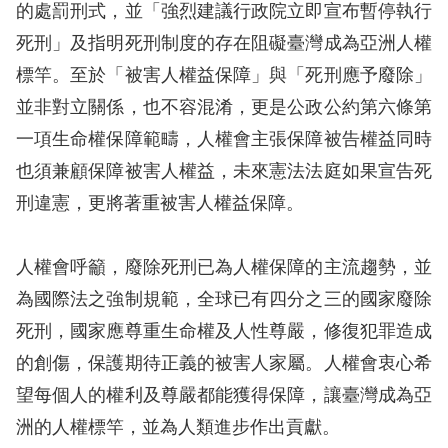
策
的處罰刑式，並「強烈建議行政院立即宣布暫停執行
死刑」及指明死刑制度的存在阻礙臺灣成為亞洲人權
政
標竿。至於「被害人權益保障」與「死刑應予廢除」
府
並非對立關係，也不容混淆，更是公政公約第六條第
網
一項生命權保障範疇，人權會主張保障被告權益同時
站
也須兼顧保障被害人權益，未來憲法法庭如果宣告死
資
刑違憲，更將著重被害人權益保障。
料
開
人權會呼籲，廢除死刑已為人權保障的主流趨勢，並
放
為國際法之強制規範，全球已有四分之三的國家廢除
宣
死刑，國家應尊重生命權及人性尊嚴，修復犯罪造成
告
的創傷，保護期待正義的被害人家屬。人權會衷心希
無
望每個人的權利及尊嚴都能獲得保障，讓臺灣成為亞
障
洲的人權標竿，並為人類進步作出貢獻。