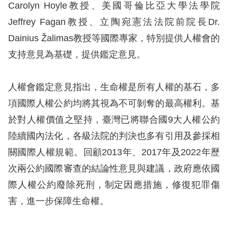
息
Carolyn Hoyle教授、美國哥倫比亞大學法學院
Jeffrey Fagan教授、立陶宛憲法法院前院長Dr.
人
Dainius Žalimas教授等國際專家，特別提供人權會的
權
支持意見為基礎，提供鑑定意見。
業
務
人權會鑑定意見指出，生命權是所有人權的基石，多
核
項國際人權公約均將其視為不可剝奪的最高權利。基
心
於對人權價值之堅持，臺灣已將聯合國9大人權公約
人
陸續國內法化，各級法院的判決也多有引用及參採相
權
公
關國際人權規範。回顧2013年、2017年及2022年歷
約
次兩公約國際審查的結論性意見與建議，政府應依國
際人權公約廢除死刑，制定因應措施，修復犯罪傷
陳
害，進一步保障生命權。
情
申