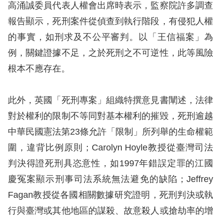
訴
高涌誠委員代表人權會出席時表示，監察院許多調查
報告顯示，死刑案件從偵查到執行階段，有侵犯人權
人
的事實，如刑求及不公平審判。以「王信福案」為
權
例，關鍵證據不足，之於死刑之不可逆性，此等風險
資
根本不應存在。
料
庫
此外，英國「死刑專案」組織特撰意見書闡述，法律
無
對於權利的限制不等同對基本權利的摧毀，死刑逾越
障
中華民國憲法第23條允許「限制」所列舉的生命權範
礙
圍，違背比例原則；Carolyn Hoyle教授從臺灣司法
快
判決得證死刑具恣意性，如1997年錯誤定罪的江國
捷
慶冤案顯示刑事司法系統無法避免的缺陷；Jeffrey
鍵
Fagan教授從各國相關數據研究證明，死刑判決或執
請
行與臺灣或其他地區的謀殺、故意殺人或搶劫率的增
選