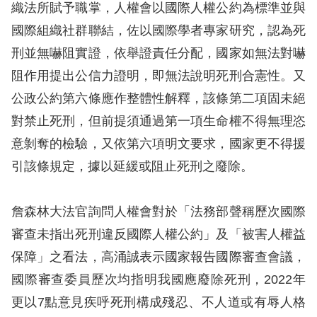
織法所賦予職掌，人權會以國際人權公約為標準並與
國際組織社群聯結，佐以國際學者專家研究，認為死
網
刑並無嚇阻實證，依舉證責任分配，國家如無法對嚇
站
阻作用提出公信力證明，即無法說明死刑合憲性。又
安
公政公約第六條應作整體性解釋，該條第二項固未絕
全
對禁止死刑，但前提須通過第一項生命權不得無理恣
政
意剝奪的檢驗，又依第六項明文要求，國家更不得援
策
引該條規定，據以延緩或阻止死刑之廢除。
隱
私
詹森林大法官詢問人權會對於「法務部聲稱歷次國際
權
審查未指出死刑違反國際人權公約」及「被害人權益
保
保障」之看法，高涌誠表示國家報告國際審查會議，
護
國際審查委員歷次均指明我國應廢除死刑，2022年
政
更以7點意見疾呼死刑構成殘忍、不人道或有辱人格