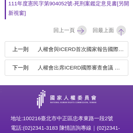
111年度憲民字第904052號-死刑案鑑定意見書
[另開
新視窗]
回上一頁
回最上面
人權會與ICERD首次國家報告國際審查委員交流座談 陳菊：人權會將與各界合作 接軌國際人權標準
人權會出席ICERD國際審查會議 陳菊：欣見政府主動落實ICERD，促進族群平等
:
地址:100216臺北市中正區忠孝東路一段2號
電話:(02)2341-3183 陳情諮詢專線｜(02)2341-