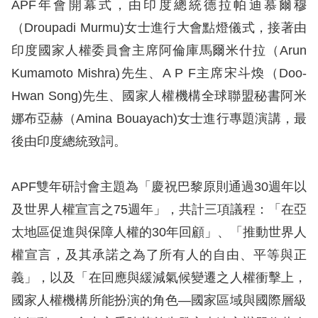
息
APF年會開幕式，由印度總統德拉帕迪慕爾穆
（Droupadi Murmu)女士進行大會點燈儀式，接著由
人
印度國家人權委員會主席阿倫庫馬爾米什拉（Arun
權
Kumamoto Mishra)先生、A P F主席宋斗煥（Doo-
業
Hwan Song)先生、國家人權機構全球聯盟秘書阿米
務
娜布亞赫（Amina Bouayach)女士進行專題演講，最
核
後由印度總統致詞。
心
人
APF雙年研討會主題為「慶祝巴黎原則通過30週年以
權
及世界人權宣言之75週年」，共計三項議程：「在亞
公
約
太地區促進與保障人權的30年回顧」、「推動世界人
權宣言，及其承諾之為了所有人的自由、平等與正
陳
義」，以及「在回應與緩減氣候變遷之人權衝擊上，
情
國家人權機構所能扮演的角色—國家區域與國際層級
申