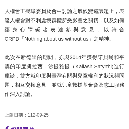
人權會王榮璋委員於會中討論之氣候變遷議題上，表
擇
達人權會對不利處境群體所受影響之關切，以及如何
語
讓身心障礙者表達參與意見，以符合
言
CRPD「Nothing about us without us」之精神。
兒少版
此次在新德里的期間，亦與2014年獲得諾貝爾和平
回
獎的印度凱拉西．沙提雅提（Kailash Satyrthi)進行
首
座談，雙方就印度與臺灣有關與兒童權利的狀況與問
頁
題，相互交換意見，並就兒童救援基金會及志工服務
作深入討論。
網
站
上版日期：112-09-25
導
覽