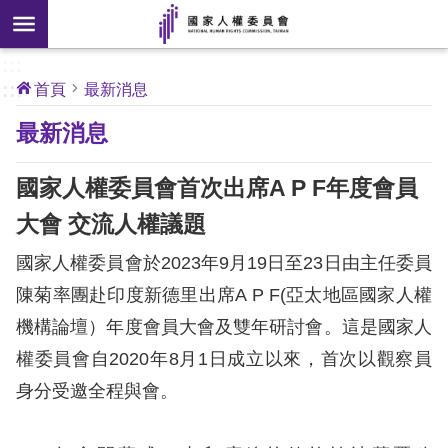
搜
前往主要內容區塊
尋
:::
[另
:::
首頁
最新消息
開
核
最新消息
心
新
人
權
視
公
國家人權委員會首次出席A P F年度會員
約
窗]
大會 交流人權議題
關
國家人權委員會於2023年9月19日至23日由主任委員
於
本
陳菊率團赴印度新德里出席A P F(亞太地區國家人權
會
機構論壇）年度會員大會及雙年研討會。這是國家人
權委員會自2020年8月1日成立以來，首次以觀察員
最
身分受邀全程與會。
新
消