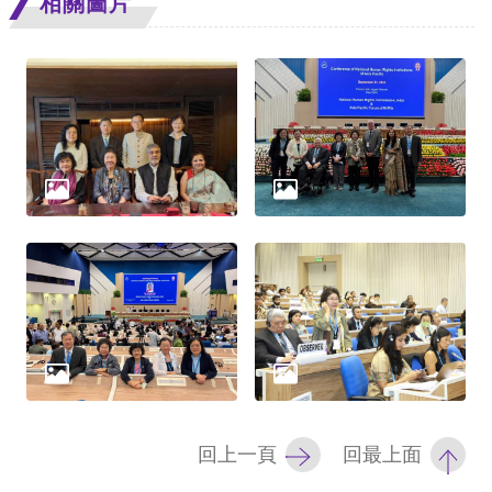
相關圖片
網
站
安
全
政
策
隱
私
權
保
護
回上一頁
回最上面
政