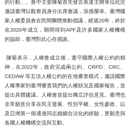
的行動」。會中主委陳菊首先發言表達主辦單位此次
訴
邀請臺灣以觀察員身分出席會議，深感榮幸。臺灣國
人
家人權委員會在民間團體推動倡議，經過20年，終於
權
在2020年成立，期間得到APF及許多國家人權機構
資
的協助，臺灣對此心存感謝。
料
庫
陳菊表示，人權會成立後，遵守國際人權公約的精
無
神，在2022年，政府完成兩公約、CRPD、CRC、
障
CEDAW 等五項人權公約的在地審查模式，邀請國際
礙
人權專家到臺灣審查我們的人權狀況及國家報告，並
快
提出具體建議。人權會並提出獨立評估意見。臺灣也
捷
非常願意分享在民主發展、性別平權、女性參政、以
鍵
及亞洲第一個通過同志婚姻合法化的經驗，更願意與
請
各國人權機構交流與互動。
選