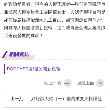
息
的政治受難者、現今的人權守護者—現任監察院院長
兼國家人權委員會主委陳菊女士，與我們聊聊台灣是
人
如何從威權統治走向民主自由、如何獨創台灣Style
權
業
與國際人權體系重新接軌，進而成為全亞洲人權意識
務
最蓬勃發展的國家！
核
心
相關連結
人
權
PODCAST連結
[另開新視窗]
公
約
回上一頁
回最上面
陳
好好談人權（一）臺灣重要人權議題
情
申