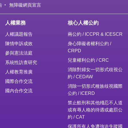
告
無障礙網頁宣言
人權業務
核心人權公約
人權議題報告
兩公約 / ICCPR & ICESCR
陳情申訴成效
身心障礙者權利公約 /
CRPD
參與憲法法庭
兒童權利公約 / CRC
系統性訪查研究
消除對婦女一切形式歧視公
人權教育推廣
約 / CEDAW
國際合作交流
消除一切形式種族歧視國際
國內合作交流
公約 / ICERD
禁止酷刑和其他殘忍不人道
或有辱人格的待遇或處罰公
約 / CAT
保護所有人免遭強迫失蹤國