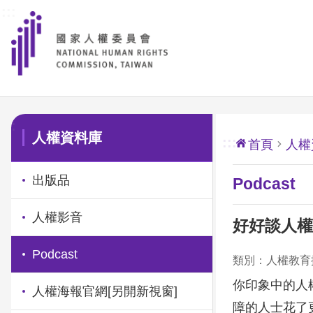
:::
前往主要內容區塊
:::
人權資料庫
:::
首頁
人權
出版品
Podcast
人權影音
好好談人權
Podcast
類別：人權教育
你印象中的人
人權海報官網
[另開新視窗]
障的人士花了