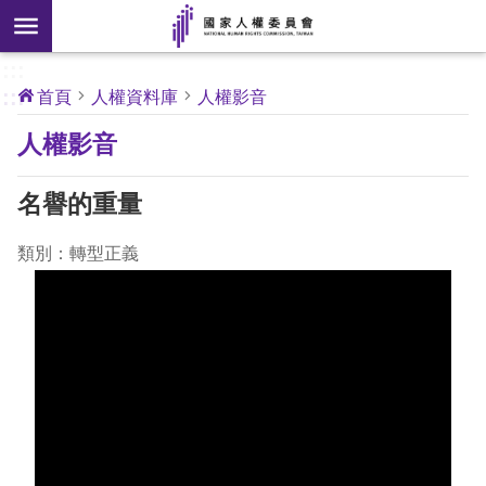
搜
前往主要內容區塊
尋
:::
[另
:::
首頁
人權資料庫
人權影音
開
核
人權影音
心
新
人
權
視
公
名譽的重量
約
窗]
類別：轉型正義
關
於
本
會
最
新
消