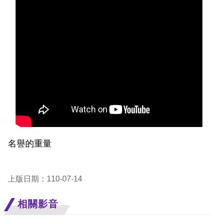
息
人
權
業
務
核
心
人
權
名譽的重量
公
約
上版日期：110-07-14
陳
情
相關影音
申