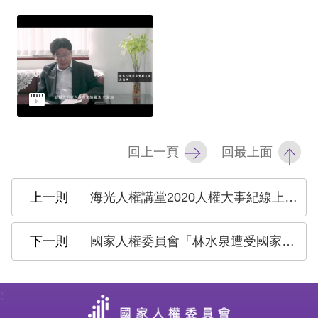
訴
人
權
資
料
庫
回上一頁
回最上面
無
障
海光人權講堂2020人權大事紀線上座談：數位監控與數據搜集時代的自由與人權
礙
快
捷
國家人權委員會「林水泉遭受國家行政不法侵害人身自由案」調查報告公布記者會
鍵
請
:
選