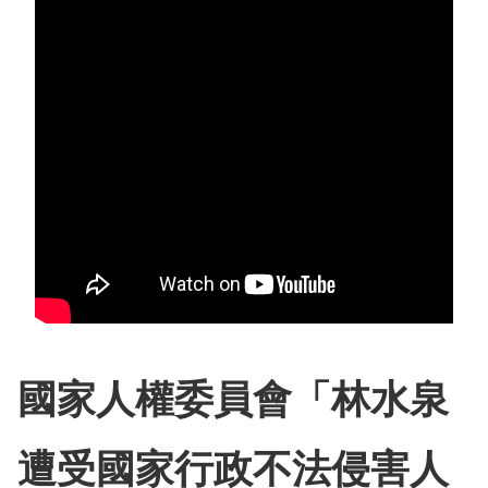
息
人
權
業
務
核
心
人
權
公
約
國家人權委員會「林水泉
陳
情
遭受國家行政不法侵害人
申