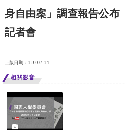
訴
身自由案」調查報告公布
人
權
記者會
資
料
庫
上版日期：110-07-14
無
障
相關影音
礙
快
捷
鍵
請
選