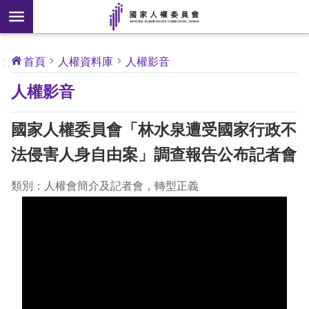
搜
前往主要內容區塊
尋
:::
[另
:::
首頁
人權資料庫
人權影音
開
核
人權影音
心
新
人
權
視
公
國家人權委員會「林水泉遭受國家行政不
約
窗]
法侵害人身自由案」調查報告公布記者會
關
於
類別：人權會簡介及記者會，轉型正義
本
會
最
新
消