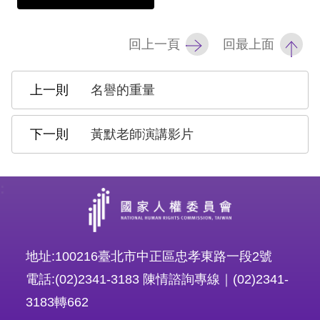
擇
回上一頁
回最上面
語
言
名譽的重量
兒少版
黃默老師演講影片
回
首
:
頁
網
地址:100216臺北市中正區忠孝東路一段2號
站
電話:(02)2341-3183 陳情諮詢專線｜(02)2341-
導
3183轉662
覽