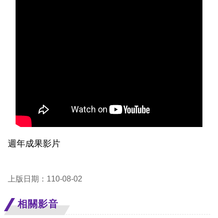
息
人
權
業
務
核
心
人
權
週年成果影片
公
約
上版日期：110-08-02
陳
情
相關影音
申