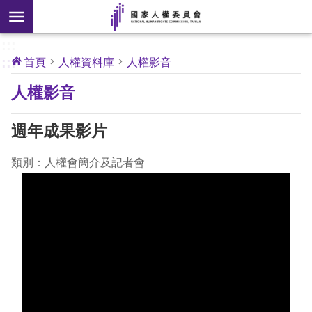
搜
前往主要內容區塊
尋
:::
[另
:::
首頁
人權資料庫
人權影音
開
核
人權影音
心
新
人
權
視
公
週年成果影片
約
窗]
類別：人權會簡介及記者會
關
於
本
會
最
新
消