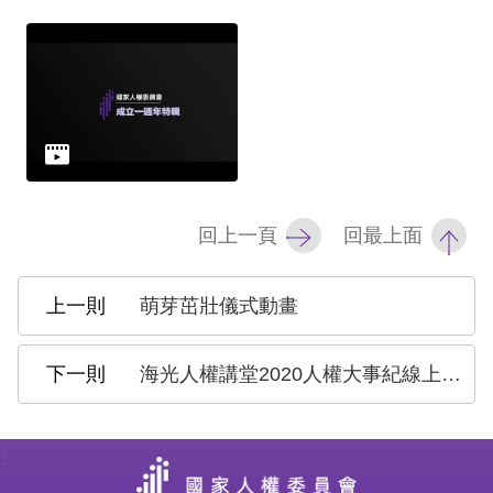
訴
人
權
資
料
庫
回上一頁
回最上面
無
障
萌芽茁壯儀式動畫
礙
快
捷
海光人權講堂2020人權大事紀線上座談：數位監控與數據搜集時代的自由與人權
鍵
請
:
選