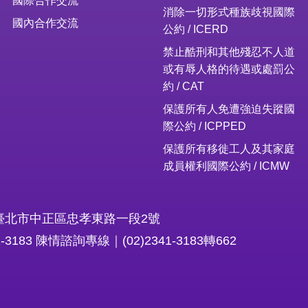
消除一切形式種族歧視國際
國內合作交流
公約 / ICERD
禁止酷刑和其他殘忍不人道
或有辱人格的待遇或處罰公
約 / CAT
保護所有人免遭強迫失蹤國
際公約 / ICPPED
保護所有移徙工人及其家庭
成員權利國際公約 / ICMW
16臺北市中正區忠孝東路一段2號
1-3183 陳情諮詢專線｜(02)2341-3183轉662