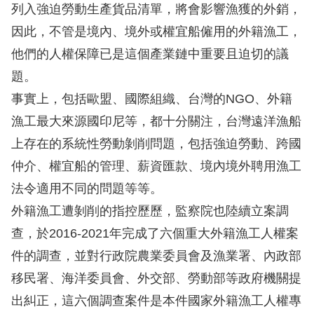
息
列入強迫勞動生產貨品清單，將會影響漁獲的外銷，
因此，不管是境內、境外或權宜船僱用的外籍漁工，
人
他們的人權保障已是這個產業鏈中重要且迫切的議
權
題。
業
務
事實上，包括歐盟、國際組織、台灣的NGO、外籍
漁工最大來源國印尼等，都十分關注，台灣遠洋漁船
核
上存在的系統性勞動剝削問題，包括強迫勞動、跨國
心
仲介、權宜船的管理、薪資匯款、境內境外聘用漁工
人
法令適用不同的問題等等。
權
公
外籍漁工遭剝削的指控歷歷，監察院也陸續立案調
約
查，於2016-2021年完成了六個重大外籍漁工人權案
件的調查，並對行政院農業委員會及漁業署、內政部
陳
移民署、海洋委員會、外交部、勞動部等政府機關提
情
出糾正，這六個調查案件是本件國家外籍漁工人權專
申