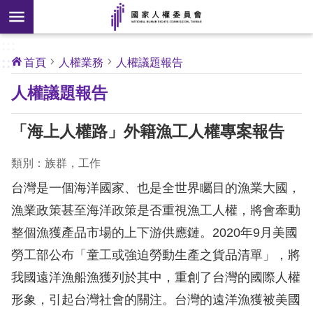
搜
前往主要內容區塊
尋
:::
[另
:::
首頁
人權業務
人權議題報告
開
核
人權議題報告
心
新
人
權
視
公
「海上人權路」外籍漁工人權專案報告
約
窗]
類別：族群，工作
關
於
台灣是一個海洋國家、也是全世界矚目的漁業大國，
本
漁業政策甚至海洋政策是否重視漁工人權，將會牽動
會
整個漁獲產品市場的上下游供應鏈。2020年9月美國
勞工部公布「童工或強迫勞動生產之貨品清單」，將
最
我國遠洋漁船漁獲列於其中，重創了台灣的國際人權
新
消
形象，引起台灣社會的關注。台灣的遠洋漁獲被美國