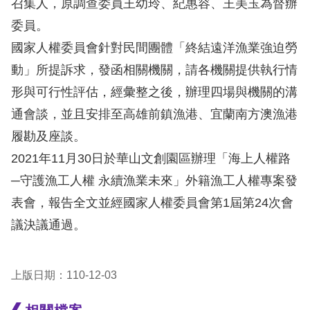
礙
召集人，原調查委員王幼玲、紀惠容、王美玉為督辦
網
委員。
頁
國家人權委員會針對民間團體「終結遠洋漁業強迫勞
宣
動」所提訴求，發函相關機關，請各機關提供執行情
言
形與可行性評估，經彙整之後，辦理四場與機關的溝
通會談，並且安排至高雄前鎮漁港、宜蘭南方澳漁港
履勘及座談。
2021年11月30日於華山文創園區辦理「海上人權路
─守護漁工人權 永續漁業未來」外籍漁工人權專案發
表會，報告全文並經國家人權委員會第1屆第24次會
議決議通過。
上版日期：110-12-03