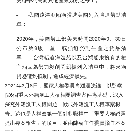
策
失聯率均高於其他產業類別之移工。
政
我國遠洋漁船漁獲遭美國列入強迫勞動清
府
單：
網
2020年，美國勞工部美東時間2020年9月30日
站
公布第9版「童工或強迫勞動生產之貨品清
資
單」，台灣籍遠洋漁船以及台灣船東擁有的權
料
宜船因為勞力剝削問題被列入清單中，將來漁
開
貨恐遭到抵制，造成經濟損失。
放
2021年2月8日，國家人權委員會通過決議，以監察
宣
院6個重大外籍漁工人權相關調查案件為基礎，深入
告
探究外籍漁工人權問題，做成外籍漁工人權專案報
無
告。這也是人權會第一個針對職權中「重要人權議題
障
提出專案報告」的項目，並由陳菊主任委員擔任本案