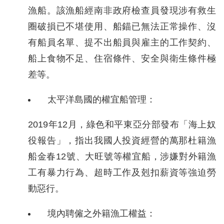
漁船。該漁船經南非政府檢查員發現涉有救生
擇
圈破損已不堪使用、船錨已無法正常操作、沒
語
有船員名單、提不出船員與雇主的工作契約、
船上食物不足、住宿條件、安全與衛生條件極
言
差等。
兒少版
太平洋島國的權宜船管理：
回
2019年12月，綠色和平東亞分部發布「海上奴
首
役報告」，指出我國人投資經營的萬那杜籍漁
頁
船金春12號、大旺號等權宜船，涉嫌對外籍漁
網
工有暴力行為、超時工作及剋扣薪資等強迫勞
站
動惡行。
導
境內聘僱之外籍漁工權益：
覽