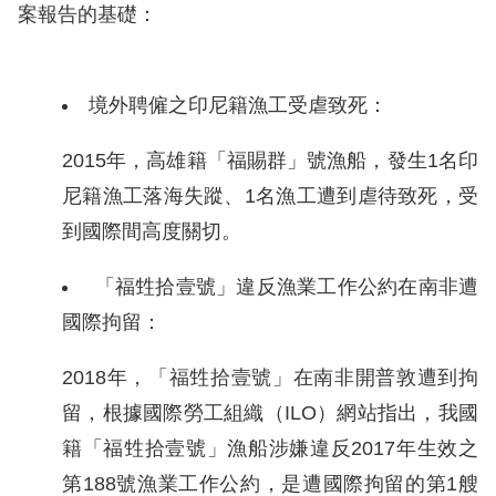
訴
案報告的基礎：
人
權
境外聘僱之印尼籍漁工受虐致死：
資
料
2015年，高雄籍「福賜群」號漁船，發生1名印
庫
尼籍漁工落海失蹤、1名漁工遭到虐待致死，受
到國際間高度關切。
無
障
「福甡拾壹號」違反漁業工作公約在南非遭
礙
國際拘留：
快
捷
2018年，「福甡拾壹號」在南非開普敦遭到拘
鍵
留，根據國際勞工組織（ILO）網站指出，我國
籍「福甡拾壹號」漁船涉嫌違反2017年生效之
請
第188號漁業工作公約，是遭國際拘留的第1艘
選