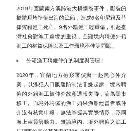
2019年宜蘭南方澳跨港大橋斷裂事件，斷裂的
網
橋體壓垮準備出海的漁船，造成6名印尼籍及菲
站
律賓籍漁工死亡、9名外籍漁工輕重傷，引起臺
安
灣社會對漁工處境的重視，凸顯境內聘僱外籍
全
漁工的權益保障以及工作環境不佳等問題。
政
外籍漁工聘僱仲介的制度與管理：
策
隱
2020年，宜蘭地方檢察署偵辦一起黑心仲介
私
案，以涉犯人口販運防制法罪嫌起訴，境內聘
權
僱的外籍漁工被仲介故意通報失聯，淪為黑市
保
移工。而境外聘僱的漁工如果漁船經營者或仲
護
介沒有核實申報，無法掌握其實際情形，形同
政
海上幽靈勞動力。無論境內、境外聘僱之漁工