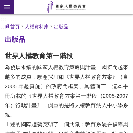
搜
前往主要內容區塊
尋
:::
[另
:::
首頁
人權資料庫
出版品
開
核
出版品
心
新
人
權
視
公
世界人權教育第一階段
約
窗]
為發展永續的國家人權教育策略與計畫，國際間越來
關
越多的成員，願意採用如《世界人權教育方案》（自
於
2005 年起實施）的政府間框架。具體而言，這本手
本
會
冊所載的《世界人權教育方案第一階段（2005-2007
年）行動計畫》，側重的是將人權教育納入中小學系
最
統。
新
上述的國際趨勢突顯了一個共識：教育系統在倡導與
消