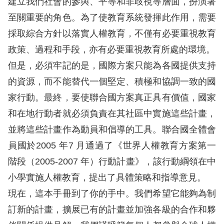
建立我們社會的參與、平等和非歧視等層面，扮演著
息
至關重要的角色。為了使教育系統發揮此作用，需要
人
採取綜合方針以落實人權教育，不僅有必要重視教育
權
政策、過程和手段，亦有必要重視教育所處的環境。
業
但是，必須牢記的是，國際方案只能為各國提供支持
務
的資源，而不能替代一個堅定、積極和協調一致的國
核
家行動。最終，要使聯合國方案真正具有價值，國家
心
和在地行動者就必須負責在其社區中實施這些計畫，
人
並將這些計畫作為動員和倡導的工具。聯合國全體會
權
員國於2005 年7 月通過了《世界人權教育方案第一
公
約
階段（2005-2007 年）行動計畫》，該行動綱領在中
小學實施人權教育，提出了具體策略和指導意見。
陳
現在，這本手冊到了你的手中。我們希望它能夠為制
情
訂新的計畫，擴展已有的計畫並加強各級的合作和夥
申