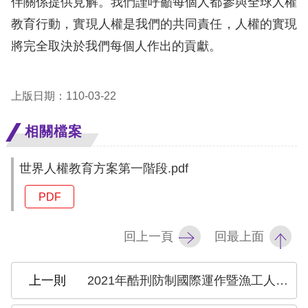
伴關係提供見解。我們謹呼籲每個人都參與全球人權
訴
教育行動，實現人權是我們的共同責任，人權的實現
人
將完全取決於我們每個人作出的貢獻。
權
資
上版日期：110-03-22
料
庫
相關檔案
無
世界人權教育方案第一階段.pdf
障
礙
PDF
快
捷
回上一頁
回最上面
鍵
請
2021年酷刑防制國際運作暨漁工人權專業論壇實錄
選