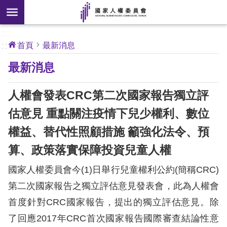
搜
前往主要內容區塊
尋
:::
[另
:::
首頁
最新消息
開
核
最新消息
心
新
人
權
視
公
人權會發表CRC第二次國家報告獨立評
約
窗]
估意見 重點關注疫情下兒少權利、數位
關
權益、替代性照顧措施 籲強化法令、預
於
本
算、政策落實保障投資兒童人權
會
國家人權委員會今(1)日舉行兒童權利公約(簡稱CRC)
第二次國家報告之獨立評估意見發表會，此為人權會
最
首度針對CRC國家報告，提出的獨立評估意見。除
新
消
了回應2017年CRC首次國家報告國際審查結論性意