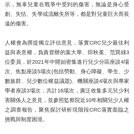
訴
示，無辜兒童在戰爭中受到的傷害，無論是身心受
創、失怙、失學或流離失所等，都是對兒童巨大而長
人
遠的傷害。
權
資
料
人權會為撰提獨立評估意見，落實CRC兒少最佳利
庫
益與表意權，負責督辦的葉大華、田秋堇、范巽綠3
位委員，於2021年中開始密集進行兒少分區座談4場
無
次、焦點座談5場次(包括勞動、身心障礙、學生、少
障
數族群、兒少數位權益議題)、機關座談4場次與專家
礙
學者座談3場次，共計16場次，廣泛收集多元兒少利
快
害關係人之意見，並參照監察院近10年相關兒少人權
捷
鍵
之調查報告，聚焦探討研析現階段CRC落實面臨之
挑戰與制度困境。
請
選