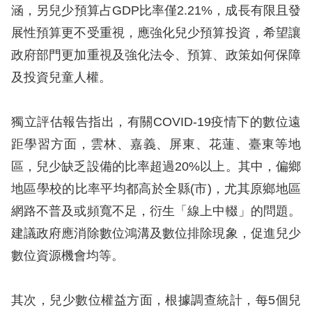
涵，另兒少預算占GDP比率僅2.21%，成長有限且發
網
展性預算更不受重視，應強化兒少預算投資，希望讓
站
政府部門更加重視及強化法令、預算、政策如何保障
安
及投資兒童人權。
全
政
獨立評估報告指出，有關COVID-19疫情下的數位遠
策
距學習方面，雲林、嘉義、屏東、花蓮、臺東等地
區，兒少缺乏設備的比率超過20%以上。其中，偏鄉
隱
地區學校的比率平均都高於全縣(市)，尤其原鄉地區
私
網路不普及或頻寬不足，衍生「線上中輟」的問題。
權
建議政府應消除數位鴻溝及數位排除現象，促進兒少
保
數位資源機會均等。
護
政
其次，兒少數位權益方面，根據調查統計，每5個兒