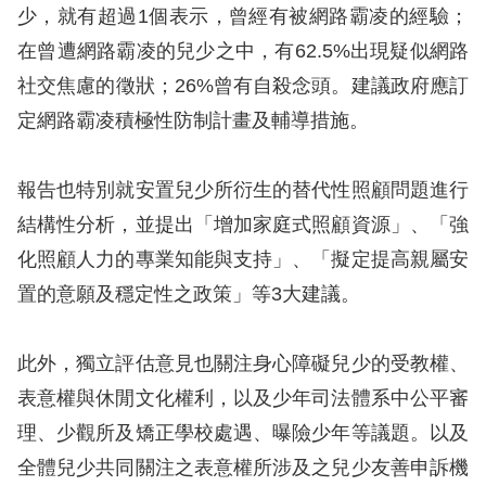
策
少，就有超過1個表示，曾經有被網路霸凌的經驗；
在曾遭網路霸凌的兒少之中，有62.5%出現疑似網路
政
社交焦慮的徵狀；26%曾有自殺念頭。建議政府應訂
府
定網路霸凌積極性防制計畫及輔導措施。
網
站
報告也特別就安置兒少所衍生的替代性照顧問題進行
資
結構性分析，並提出「增加家庭式照顧資源」、「強
料
化照顧人力的專業知能與支持」、「擬定提高親屬安
開
置的意願及穩定性之政策」等3大建議。
放
宣
此外，獨立評估意見也關注身心障礙兒少的受教權、
告
表意權與休閒文化權利，以及少年司法體系中公平審
無
理、少觀所及矯正學校處遇、曝險少年等議題。以及
障
全體兒少共同關注之表意權所涉及之兒少友善申訴機