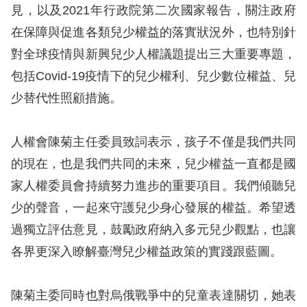
息
見，以及2021年行政院第二次國家報告，關注政府
在保障與促進各類兒少權益的落實狀況外，也特別針
人
對全球疫情與新興兒少人權議題提出三大重要專題，
權
包括Covid-19疫情下的兒少權利、兒少數位權益、兒
業
務
少替代性照顧措施。
核
人權會陳菊主任委員致詞表示，孩子不僅是我們共同
心
的現在，也是我們共同的未來，兒少權益一直都是國
人
權
家人權委員會持續努力進步的重要項目。我們傾聽兒
公
少的聲音，一起來守護兒少身心發展的權益。希望透
約
過獨立評估意見，鼓勵政府納入多元兒少觀點，也讓
各界更深入瞭解臺灣兒少權益政策的實踐跟藍圖。
陳
情
申
陳菊主委同時也對烏俄戰爭中的兒童表達關切，她表