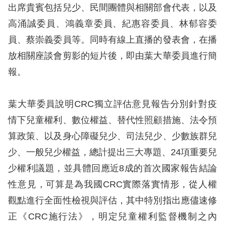
出席貴賓包括兒少、民間團體與相關部會代表，以及
擇
高涌誠委員、鴻義章委員、紀惠容委員、林郁容委
員、蔡崇義委員等。同時有線上直播的發表會，在播
語
放相關座談會剪影的短片後，即由葉大華委員進行簡
言
報。
兒少版
葉大華委員說明CRC獨立評估意見報告分別針對疫
回
情下兒童權利、數位權益、替代性照顧措施、法令預
首
算政策、以及身心障礙兒少、司法兒少、少數族群兒
頁
少、一般兒少權益，總計提出三大專題、24項重要兒
少權利議題，並具體回應近8成的首次國家報告結論
網
性意見，可算是為我國CRC實際落實情形，從人權
站
觀點進行全面性檢視與評估，其中特別指出應儘速修
導
正《CRC施行法》，明定兒童權利監督機制之內
覽