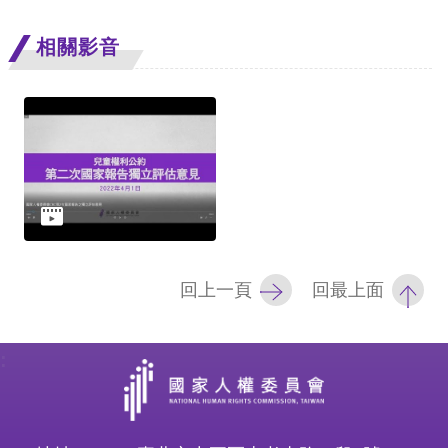
相關影音
回上一頁
回最上面
: