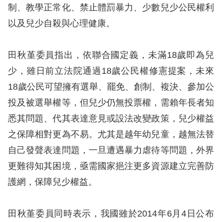
礙
制、教學正常化、禁止體罰暴力、少數兒少公民權利
網
以及兒少自殺與心理健康。
頁
宣
田秋堇委員指出，依聯合國定義，未滿18歲即為兒
言
少，雖日前立法院通過18歲公民權修憲提案，未來
18歲公民可望擁有選舉、罷免、創制、複決、參加公
投及被選舉權等，但兒少仍無投票權，需賴年長者知
悉其問題、代其表達意見或設法改變政策，兒少權益
之保障相對更為不易。尤其是越年幼兒童，越無法替
自己發聲表達問題，一旦遭遇暴力虐待等問題，外界
更難得知其困境，亟需國家挹注更多資源建立完善防
護網，保障兒少權益。
田秋堇委員同時表示，我國雖於2014年6月4日公布