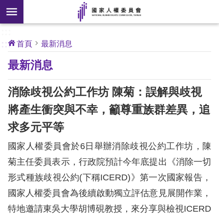
搜
前往主要內容區塊
尋
:::
[另
:::
首頁
最新消息
開
核
最新消息
心
新
人
權
視
公
消除歧視公約工作坊 陳菊：誤解與歧視
約
窗]
將產生衝突與不幸，籲尊重族群差異，追
關
求多元平等
於
本
國家人權委員會於6日舉辦消除歧視公約工作坊，陳
會
菊主任委員表示，行政院預計今年底提出《消除一切
形式種族歧視公約(下稱ICERD)》第一次國家報告，
最
國家人權委員會為後續啟動獨立評估意見展開作業，
新
消
特地邀請東吳大學胡博硯教授，來分享與檢視ICERD