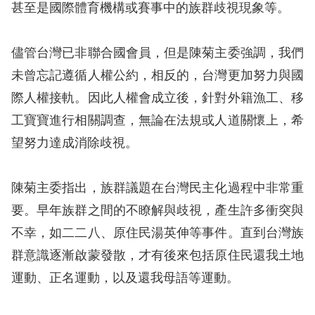
訴
甚至是國際體育機構或賽事中的族群歧視現象等。
人
儘管台灣已非聯合國會員，但是陳菊主委強調，我們
權
未曾忘記遵循人權公約，相反的，台灣更加努力與國
資
際人權接軌。因此人權會成立後，針對外籍漁工、移
料
庫
工寶寶進行相關調查，無論在法規或人道關懷上，希
望努力達成消除歧視。
無
障
陳菊主委指出，族群議題在台灣民主化過程中非常重
礙
要。早年族群之間的不瞭解與歧視，產生許多衝突與
快
不幸，如二二八、原住民湯英伸等事件。直到台灣族
捷
群意識逐漸啟蒙發散，才有後來包括原住民還我土地
鍵
運動、正名運動，以及還我母語等運動。
請
選