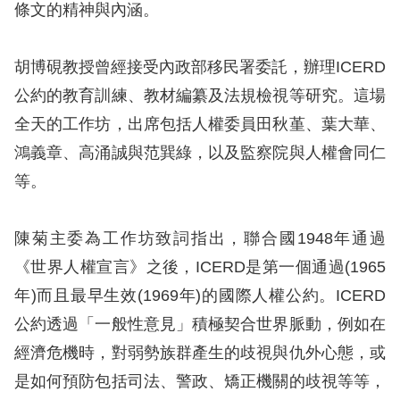
息
條文的精神與內涵。
人
胡博硯教授曾經接受內政部移民署委託，辦理ICERD
權
公約的教育訓練、教材編纂及法規檢視等研究。這場
業
務
全天的工作坊，出席包括人權委員田秋堇、葉大華、
鴻義章、高涌誠與范巽綠，以及監察院與人權會同仁
核
等。
心
人
陳菊主委為工作坊致詞指出，聯合國1948年通過
權
公
《世界人權宣言》之後，ICERD是第一個通過(1965
約
年)而且最早生效(1969年)的國際人權公約。ICERD
公約透過「一般性意見」積極契合世界脈動，例如在
陳
經濟危機時，對弱勢族群產生的歧視與仇外心態，或
情
是如何預防包括司法、警政、矯正機關的歧視等等，
申