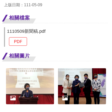
上版日期：111-05-09
網
相關檔案
站
安
1110509新聞稿.pdf
全
PDF
政
策
相關圖片
隱
私
權
保
護
政