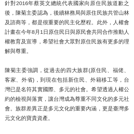
針對2016年蔡英文總統代表國家向原住民族道歉之
擇
後，陳菊主委認為，後續林務局與原住民族共管山林
及諮商等，都是很重要的民主化歷程。此外，人權會
語
計畫在今年8月1日原住民日與原民會共同合作推動人
言
權教育及宣導，希望社會大眾對原住民族有更多的理
兒少版
解與尊重。
回
陳菊主委強調，從過去的四大族群(原住民、福佬、
首
客家、外省)，到現在包括新住民、外籍移工等，台
頁
灣已是名符其實國際、多元的社會。希望透過人權公
約的檢視與落實，讓台灣成為尊重不同文化的多元社
網
會。族群差異正是多元文化的重要內涵，更是臺灣多
站
元文化的寶貴資產。
導
覽