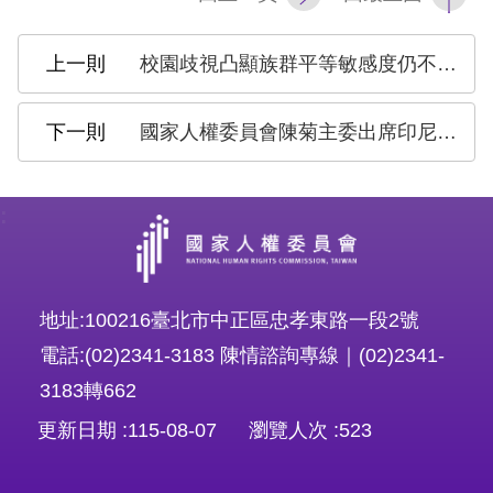
策
政
校園歧視凸顯族群平等敏感度仍不足 籲尊重族群差異 從制度面落實平等與不歧視
府
網
國家人權委員會陳菊主委出席印尼卡蒂妮日活動 感謝移工朋友對臺灣的付出
站
資
:
料
開
放
地址:100216臺北市中正區忠孝東路一段2號
宣
電話:(02)2341-3183 陳情諮詢專線｜(02)2341-
告
3183轉662
無
更新日期
115-08-07
瀏覽人次
523
障