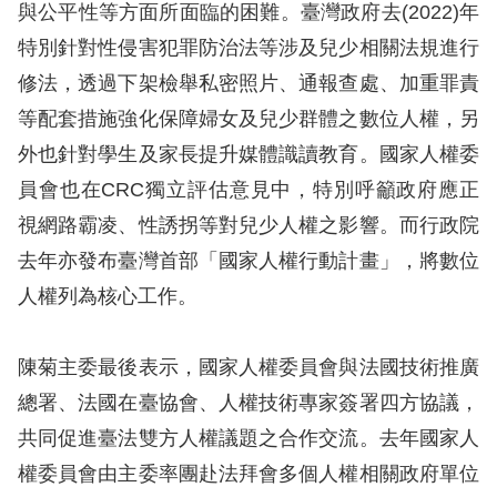
與公平性等方面所面臨的困難。臺灣政府去(2022)年
擇
特別針對性侵害犯罪防治法等涉及兒少相關法規進行
修法，透過下架檢舉私密照片、通報查處、加重罪責
語
等配套措施強化保障婦女及兒少群體之數位人權，另
言
外也針對學生及家長提升媒體識讀教育。國家人權委
兒少版
員會也在CRC獨立評估意見中，特別呼籲政府應正
視網路霸凌、性誘拐等對兒少人權之影響。而行政院
回
去年亦發布臺灣首部「國家人權行動計畫」，將數位
首
人權列為核心工作。
頁
陳菊主委最後表示，國家人權委員會與法國技術推廣
網
總署、法國在臺協會、人權技術專家簽署四方協議，
站
共同促進臺法雙方人權議題之合作交流。去年國家人
導
權委員會由主委率團赴法拜會多個人權相關政府單位
覽