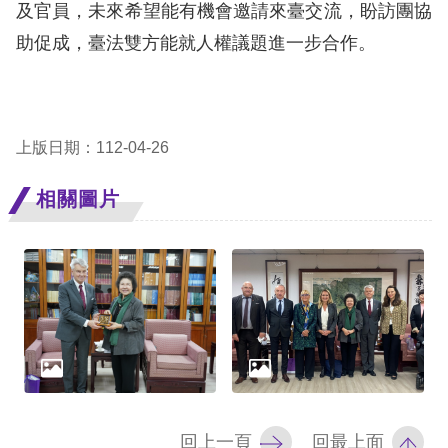
及官員，未來希望能有機會邀請來臺交流，盼訪團協
助促成，臺法雙方能就人權議題進一步合作。
網
站
安
全
上版日期：112-04-26
政
相關圖片
策
隱
私
權
保
護
政
回上一頁
回最上面