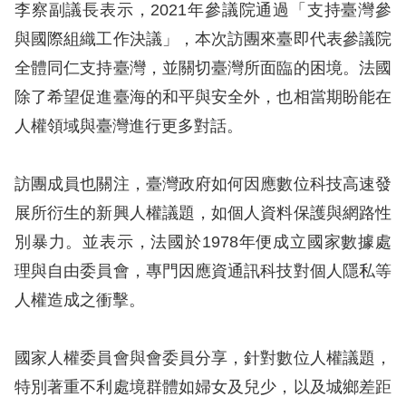
訴
李察副議長表示，2021年參議院通過「支持臺灣參
與國際組織工作決議」，本次訪團來臺即代表參議院
人
全體同仁支持臺灣，並關切臺灣所面臨的困境。法國
權
除了希望促進臺海的和平與安全外，也相當期盼能在
資
人權領域與臺灣進行更多對話。
料
庫
訪團成員也關注，臺灣政府如何因應數位科技高速發
無
展所衍生的新興人權議題，如個人資料保護與網路性
障
別暴力。並表示，法國於1978年便成立國家數據處
礙
理與自由委員會，專門因應資通訊科技對個人隱私等
快
人權造成之衝擊。
捷
鍵
國家人權委員會與會委員分享，針對數位人權議題，
請
特別著重不利處境群體如婦女及兒少，以及城鄉差距
選