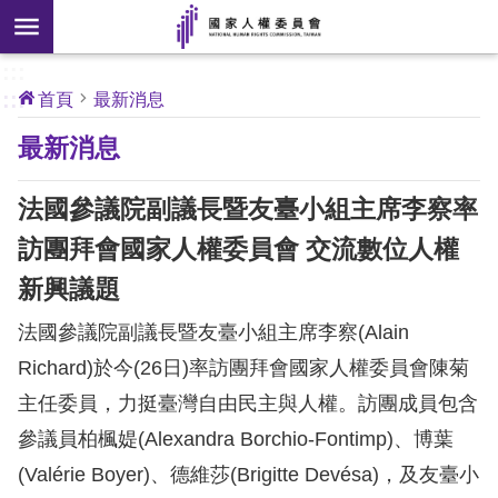
搜
前往主要內容區塊
尋
:::
[另
:::
首頁
最新消息
開
核
最新消息
心
新
人
權
視
公
法國參議院副議長暨友臺小組主席李察率
約
窗]
訪團拜會國家人權委員會 交流數位人權
關
新興議題
於
本
法國參議院副議長暨友臺小組主席李察(Alain
會
Richard)於今(26日)率訪團拜會國家人權委員會陳菊
主任委員，力挺臺灣自由民主與人權。訪團成員包含
最
參議員柏楓媞(Alexandra Borchio-Fontimp)、博葉
新
消
(Valérie Boyer)、德維莎(Brigitte Devésa)，及友臺小