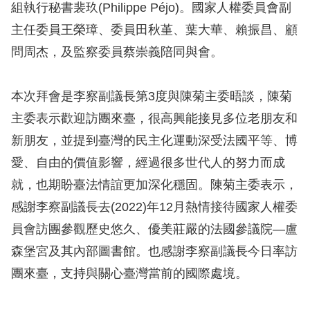
息
組執行秘書裴玖(Philippe Péjo)。國家人權委員會副
主任委員王榮璋、委員田秋堇、葉大華、賴振昌、顧
人
問周杰，及監察委員蔡崇義陪同與會。
權
業
務
本次拜會是李察副議長第3度與陳菊主委晤談，陳菊
主委表示歡迎訪團來臺，很高興能接見多位老朋友和
核
新朋友，並提到臺灣的民主化運動深受法國平等、博
心
愛、自由的價值影響，經過很多世代人的努力而成
人
就，也期盼臺法情誼更加深化穩固。陳菊主委表示，
權
公
感謝李察副議長去(2022)年12月熱情接待國家人權委
約
員會訪團參觀歷史悠久、優美莊嚴的法國參議院—盧
森堡宮及其內部圖書館。也感謝李察副議長今日率訪
陳
團來臺，支持與關心臺灣當前的國際處境。
情
申