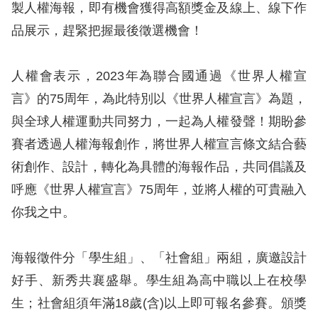
息
製人權海報，即有機會獲得高額獎金及線上、線下作
品展示，趕緊把握最後徵選機會！
人
權
人權會表示，2023年為聯合國通過《世界人權宣
業
務
言》的75周年，為此特別以《世界人權宣言》為題，
與全球人權運動共同努力，一起為人權發聲！期盼參
核
賽者透過人權海報創作，將世界人權宣言條文結合藝
心
術創作、設計，轉化為具體的海報作品，共同倡議及
人
呼應《世界人權宣言》75周年，並將人權的可貴融入
權
公
你我之中。
約
海報徵件分「學生組」、「社會組」兩組，廣邀設計
陳
好手、新秀共襄盛舉。學生組為高中職以上在校學
情
生；社會組須年滿18歲(含)以上即可報名參賽。頒獎
申