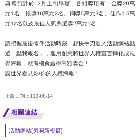
訴
典禮預計於12月上旬舉辦，各組獎項有：金獎20萬
元1名、銀獎10萬元2名、銅獎5萬元3名、佳作1.5萬
人
元12名以及最佳人氣票選獎2萬元1名。
權
資
請把握最後徵件活動時刻，趕快手刀進入活動網站點
料
庫
選「點我報名」，運用創意將世界人權宣言轉化成視
覺海報，就有機會贏得高額獎金！
無
讓世界看見妳/你的人權海報！
障
礙
快
上版日期：112-08-14
捷
相關連結
鍵
請
活動網站
[另開新視窗]
選