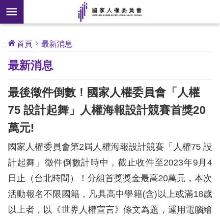
搜
前往主要內容區塊
尋
:::
[另
:::
首頁
最新消息
開
核
最新消息
心
新
人
權
視
公
最後徵件倒數！國家人權委員會「人權
約
窗]
75 設計起舞」人權海報設計競賽首獎20
關
萬元!
於
本
國家人權委員會第2屆人權海報設計競賽「人權75 設
會
計起舞」徵件倒數計時中，截止收件至2023年9月4
日止（台北時間）！分組首獎獎金最高20萬元，本次
最
活動報名不限國籍，凡具高中學籍(含)以上或滿18歲
新
消
以上者，以《世界人權宣言》條文為題，運用電腦繪