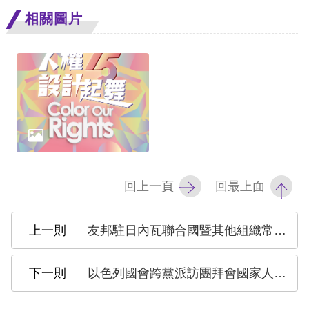
相關圖片
擇
語
言
兒少版
回
首
回上一頁
回最上面
頁
友邦駐日內瓦聯合國暨其他組織常任代表組團來台，與人權會交流人權議題
網
站
以色列國會跨黨派訪團拜會國家人權委員會 交流人權議題及雙方人權教育合作
導
覽