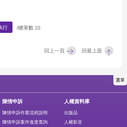
執行
/總筆數
22
回上一頁
回最上面
選單
陳情申訴
人權資料庫
陳情申訴作業流程說明
出版品
陳情申訴案件進度查詢
人權影音