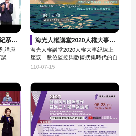
者的甘苦談
海光人權講堂2020人權大事紀線上座談：數位監控與數據搜集時代的自由與人權
系列講座
海光人權講堂2020人權大事紀線上
苦談
座談：數位監控與數據搜集時代的自
由與人權
110-07-15