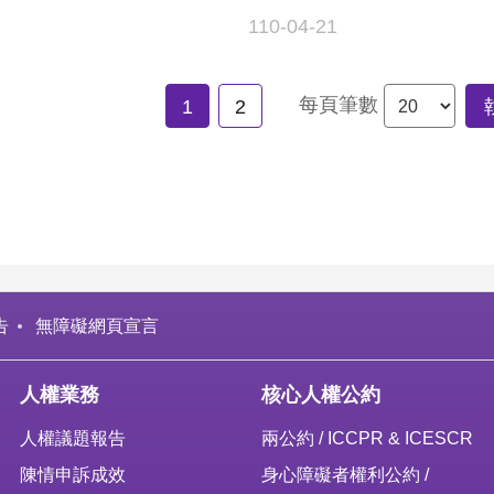
110-04-21
每頁筆數
1
2
告
無障礙網頁宣言
人權業務
核心人權公約
人權議題報告
兩公約 / ICCPR & ICESCR
陳情申訴成效
身心障礙者權利公約 /