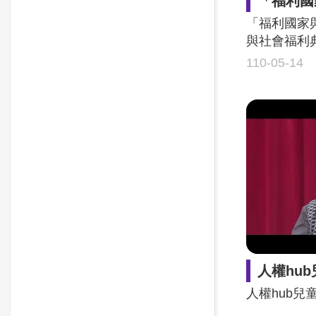
「福利國家與社會團結-疫
「福利國家
與社會福利
權論壇】
110-05-14
人權hu
人權hub兒