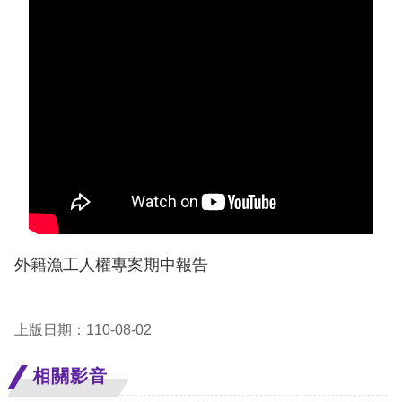
息
人
權
業
務
核
心
人
權
外籍漁工人權專案期中報告
公
約
上版日期：110-08-02
陳
情
相關影音
申