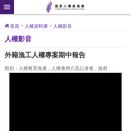
搜
前往主要內容區塊
尋
:::
[另
:::
首頁
人權資料庫
人權影音
開
核
人權影音
心
新
人
權
視
公
外籍漁工人權專案期中報告
約
窗]
類別：人權教育推廣，人權會簡介及記者會，族群
關
於
本
會
最
新
消