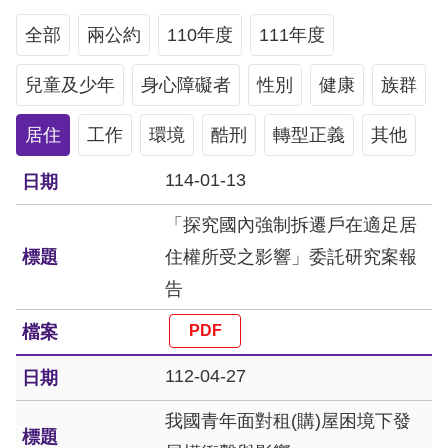
息
全部
兩公約
110年度
111年度
人
兒童及少年
權
身心障礙者
性別
健康
族群
業
居住
工作
環境
酷刑
轉型正義
其他
務
114-01-13
核
心
「探究國內強制拆遷戶在適足居
人
住權所受之影響」委託研究案報
權
告
公
約
112-04-27
陳
情
我國青年面對租(購)屋困境下發
申