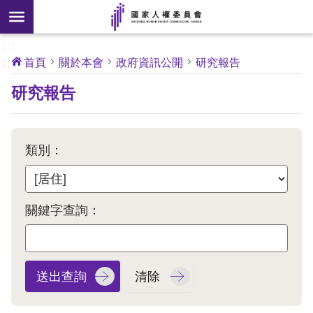
搜
前往主要內容區塊
尋
:::
[另
:::
首頁
關於本會
政府資訊公開
研究報告
開
核
研究報告
心
新
人
權
視
公
約
窗]
類別：
關
於
本
關鍵字查詢：
會
最
新
消