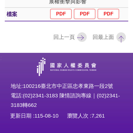
展權衝擊與影響
訴
人
權
資
回上一頁
回最上面
料
庫
:
無
障
礙
地址:100216臺北市中正區忠孝東路一段2號
快
電話:(02)2341-3183 陳情諮詢專線｜(02)2341-
捷
3183轉662
鍵
更新日期
115-08-10
瀏覽人次
7,261
請
選