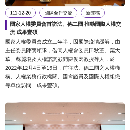
訴
111-12-20
國際合作交流
新聞稿
人
國家人權委員會首訪法、德二國 推動國際人權交
權
流 成果豐碩
資
料
國家人權委員會成立二年半，因國際疫情緩解，由
庫
主任委員陳菊領隊，偕同人權會委員田秋堇、葉大
華、蘇麗瓊及人權諮詢顧問陳俊宏教授等人，於
無
2022年12月4日至16日，前往法、德二國之人權機
障
構、人權業務行政機關、國會議員及國際人權組織
礙
等單位訪問，成果豐碩。
快
捷
鍵
請
選