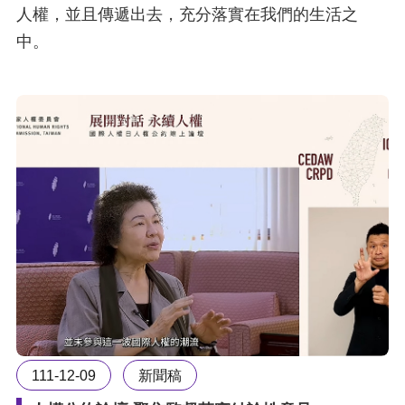
人權，並且傳遞出去，充分落實在我們的生活之
中。
網
站
安
全
政
策
隱
私
權
保
護
111-12-09
新聞稿
政