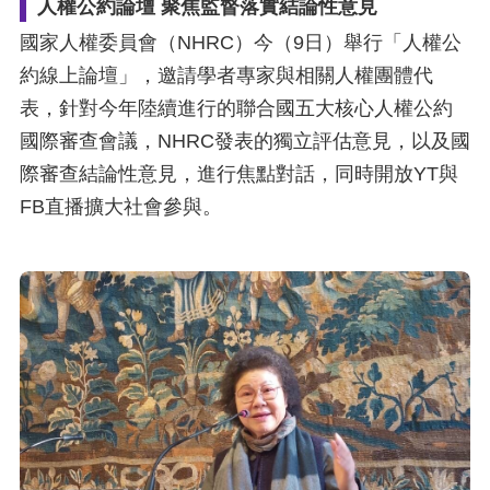
策
人權公約論壇 聚焦監督落實結論性意見
國家人權委員會（NHRC）今（9日）舉行「人權公
政
約線上論壇」，邀請學者專家與相關人權團體代
府
表，針對今年陸續進行的聯合國五大核心人權公約
網
國際審查會議，NHRC發表的獨立評估意見，以及國
站
際審查結論性意見，進行焦點對話，同時開放YT與
資
FB直播擴大社會參與。
料
開
放
宣
告
無
障