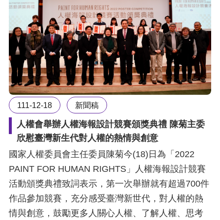
擇
語
言
兒少版
111-12-18
新聞稿
回
人權會舉辦人權海報設計競賽頒獎典禮 陳菊主委
首
欣慰臺灣新生代對人權的熱情與創意
頁
國家人權委員會主任委員陳菊今(18)日為「2022
網
PAINT FOR HUMAN RIGHTS」人權海報設計競賽
活動頒獎典禮致詞表示，第一次舉辦就有超過700件
站
作品參加競賽，充分感受臺灣新世代，對人權的熱
導
情與創意，鼓勵更多人關心人權、了解人權、思考
覽