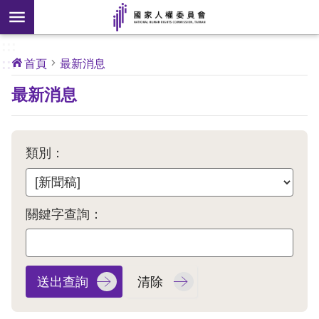
搜
前往主要內容區塊
尋
:::
[另
:::
首頁
最新消息
開
核
最新消息
心
新
人
權
視
公
約
窗]
類別：
關
於
本
關鍵字查詢：
會
最
新
消