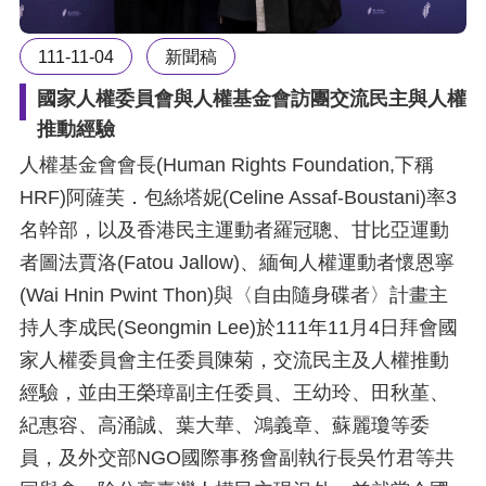
111-11-04
新聞稿
國家人權委員會與人權基金會訪團交流民主與人權
推動經驗
人權基金會會長(Human Rights Foundation,下稱
HRF)阿薩芙．包絲塔妮(Celine Assaf-Boustani)率3
名幹部，以及香港民主運動者羅冠聰、甘比亞運動
者圖法賈洛(Fatou Jallow)、緬甸人權運動者懷恩寧
(Wai Hnin Pwint Thon)與〈自由隨身碟者〉計畫主
持人李成民(Seongmin Lee)於111年11月4日拜會國
家人權委員會主任委員陳菊，交流民主及人權推動
經驗，並由王榮璋副主任委員、王幼玲、田秋堇、
紀惠容、高涌誠、葉大華、鴻義章、蘇麗瓊等委
員，及外交部NGO國際事務會副執行長吳竹君等共