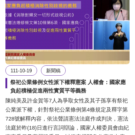
111-10-19
新聞稿
祭祀公業條例女性派下權釋憲案 人權會：國家應
負起積極促進兩性實質平等義務
陳純美及許金賀等7人為爭取女性及其子孫享有祭祀
公業派下權，針對祭祀公業條例第4條規定及釋字第
728號解釋內容，依法聲請憲法法庭作成判決，憲法
法庭於昨(18)日進行言詞辯論，國家人權委員會由紀