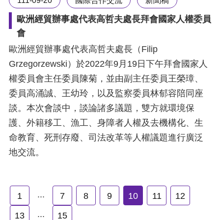
歐洲經貿辦事處代表高哲夫處長拜會國家人權委員
會
歐洲經貿辦事處代表高哲夫處長（Filip
Grzegorzewski）於2022年9月19日下午拜會國家人
權委員會主任委員陳菊，並由副主任委員王榮璋、
委員高涌誠、王幼玲，以及監察委員林郁容陪同座
談。本次會談中，談論諸多議題，雙方就環境保
護、外籍移工、漁工、身障者人權及去機構化、生
命教育、死刑存廢、司法改革等人權議題進行廣泛
地交流。
...
1
7
8
9
10
11
12
...
13
15