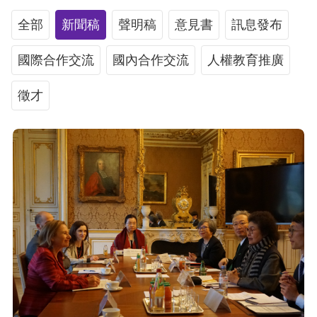
息
全部
新聞稿
聲明稿
意見書
訊息發布
人
國際合作交流
權
國內合作交流
人權教育推廣
業
徵才
務
核
心
人
權
公
約
陳
情
申