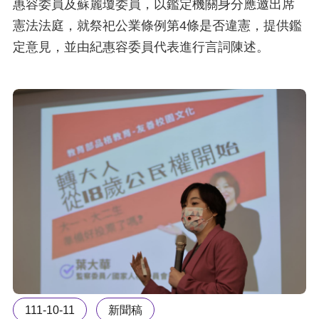
惠容委員及蘇麗瓊委員，以鑑定機關身分應邀出席
憲法法庭，就祭祀公業條例第4條是否違憲，提供鑑
定意見，並由紀惠容委員代表進行言詞陳述。
111-10-11
新聞稿