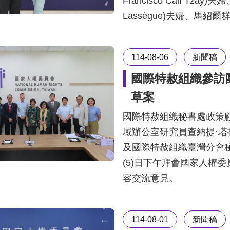
Francisco Calí Tza
Lassègue)夫婦、馬紹爾群島
114-08-06
新聞稿
國際特赦組織參訪
草案
國際特赦組織秘書處政策顧問馬
域辦公室研究員查納提·塔提雅克·奧
及國際特赦組織臺灣分會
(5)日下午拜會國家人權
容交流意見。
114-08-01
新聞稿