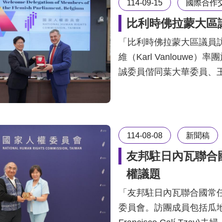
114-09-15
國際合作
比利時佛拉蒙大區
「比利時佛拉蒙大區議員
維（Karl Vanlouw
誠委員偕同葉大華委員、
114-08-08
新聞稿
友邦駐日內瓦聯合
權議題
「友邦駐日內瓦聯合國常任
委員會。訪團成員包括瓜地馬拉