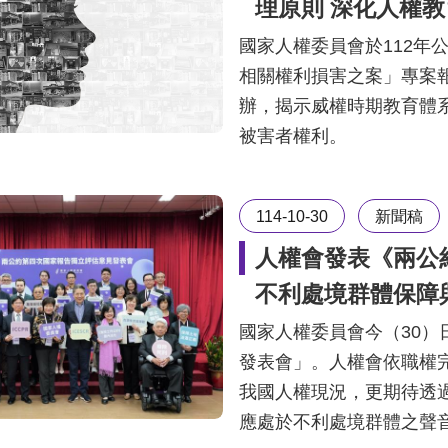
理原則 深化人權
國家人權委員會於112年
相關權利損害之案」專案
辦，揭示威權時期教育體
被害者權利。
114-10-30
新聞稿
人權會發表《兩公
不利處境群體保障
國家人權委員會今（30
發表會」。人權會依職權
我國人權現況，更期待透
應處於不利處境群體之聲