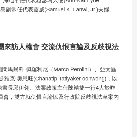
y)夫婦、海地常任代表菈瑟珂大使(Ann-Kathryne
副常任代表藍威(Samuel K. Lanwi, Jr.)夫婦。
團來訪人權會 交流仇恨言論及反歧視法
爾科·佩羅利尼（Marco Perolini）、亞太區
恩旺(Chanatip Tatiyaker oonwong)，以
秘書長邱伊翎、法案政策主任陳靖捷一行4人於昨
委員會，雙方就仇恨言論以及行政院反歧視法草案內