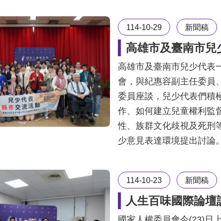
114-10-29
新聞稿
高雄市及臺南市兒
高雄市及臺南市兒少代表一
會，與紀惠容副主任委員
委員座談，兒少代表們積
作、如何建立兒童權利監
性、族群文化歧視及死刑
少意見表達環境提出討論
114-10-23
新聞稿
人生百味國際論壇
國家人權委員會今(23)